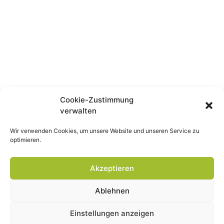
Nahverkehr
Branchenlösung für Straßenbahnen,
Metros, (E-)Busse, Infrastruktur und
Betriebshof
Zu den Bus & Rail Solutions
Cookie-Zustimmung
verwalten
Wir verwenden Cookies, um unsere Website und unseren Service zu
optimieren.
Akzeptieren
Ablehnen
Industrielle Instandhaltung
Einstellungen anzeigen
IH-Managementsystem für die